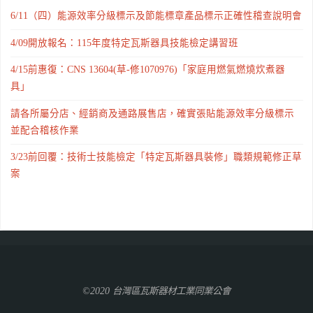
6/11（四）能源效率分級標示及節能標章產品標示正確性稽查說明會
4/09開放報名：115年度特定瓦斯器具技能檢定講習班
4/15前惠復：CNS 13604(草-修1070976)「家庭用燃氣燃燒炊煮器
具」
請各所屬分店、經銷商及通路展售店，確實張貼能源效率分級標示
並配合稽核作業
3/23前回覆：技術士技能檢定「特定瓦斯器具裝修」職類規範修正草
案
©2020 台灣區瓦斯器材工業同業公會