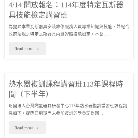
請"
4/14 開放報名：114年度特定瓦斯器
名：
具技能檢定講習班
第
為提昇本業瓦斯器具安裝維修服務人員專業知識與技能，並配合
19
政府法規之特定瓦斯器具丙級證照技能檢定，本會 …
屆
"4/14
Read more
第
開
2
放
次
熱水器複訓課程講習班113年課程時
報
會
間（下半年）
名：
員
財團法人台灣燃氣器具研發中心113年熱水器複訓講習班課程訊
114
息如下，提醒已到期尚未參加複訓的學員記得回 …
代
年
"熱
Read more
表
度