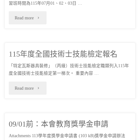
習班時間為115年07月01、02、03日 …
"4/09
Read more
開
放
115年度全國技術士技能檢定報名
報
「特定瓦斯器具裝修」（丙級）技術士技能檢定職類列入115年
名：
度全國技術士技能檢定第一梯次。 重要內容 …
115
"115
Read more
年
年
度
度
特
09/01前：本會教育獎學金申請
全
定
Attachments 113學年度獎學金申請書 (103 kB)獎學金申請辦法
國