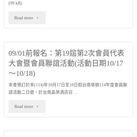
瓦
(99 kB)
技
斯
"09/01
Read more
術
器
前：
士
具
本
技
技
09/01前報名：第19屆第2次會員代表
會
能
大會暨會員聯誼活動(活動日期10/17
能
教
檢
～10/18)
檢
育
定
本會預訂於本(114)年10月17日至18日假台南舉辦114年度會員聯
定
獎
誼活動二日遊，於台南晶英酒店召 …
報
講
學
"09/01
Read more
名"
習
金
前
班"
申
報