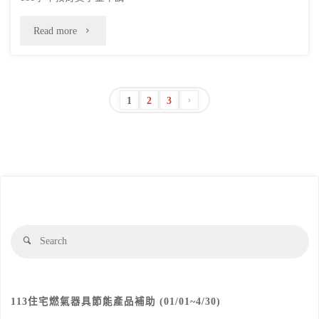
屆
技
年
第
"09/05
Read more
能
課
3
截
檢
程
次
止：
定
1
2
3
時
會
本
講
文
間
員
會
習
章
（上
代
教
班"
半
分
表
育
年）"
大
獎
頁
Se
Search
fo
會
學
暨
金
113住宅燃氣器具節能產品補助 (01/01~4/30)
會
申