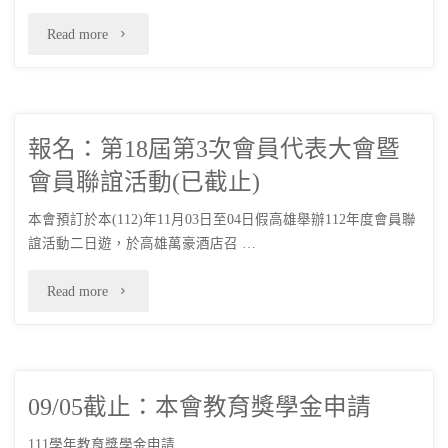
日
年
習
"熱
Read more
程
期
度
班"
水
時
10/17
第
器
間
～
1
報名：第18屆第3次會員代表大會暨
複
（下
10/18)"
期
會員聯誼活動(已截止)
訓
半
特
本會預訂於本(112)年11月03日至04日假高雄舉辦112年度會員聯
課
年）"
誼活動二日遊，於高雄萬豪酒店召 …
定
程
"報
Read more
瓦
講
名：
斯
習
第
器
班
09/05截止：本會教育獎學金申請
18
具
113
111學年教育獎學金申請