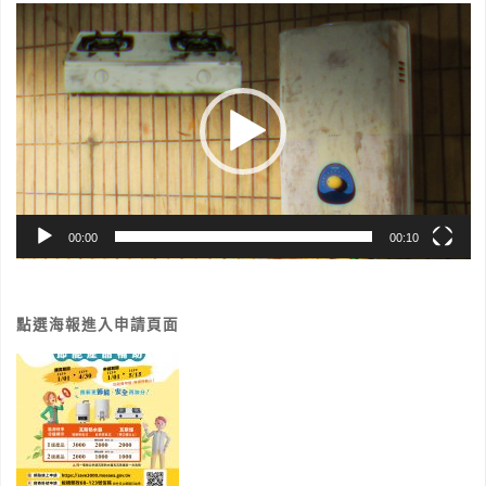
視
員
請"
訊
播
聯
放
器
誼
活
動
00:00
00:10
(已
截
點選海報進入申請頁面
止)"