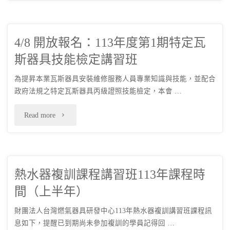
水
大
特
器
會
定
4/8 開放報名：113年度第1期特定瓦
複
暨
瓦
斯器具技能檢定講習班
訓
會
斯
為提昇本業瓦斯器具安裝維修服務人員專業知識與技能，並配合
課
員
政府法規之特定瓦斯器具丙級證照技能檢定，本會 …
器
程
聯
"4/8
Read more
具
講
誼
開
技
習
活
放
能
班
動
熱水器複訓課程講習班113年課程時
報
檢
113
間（上半年）
(活
名：
定
年
動
財團法人台灣燃氣器具研發中心113年熱水器複訓講習班課程訊
113
講
息如下，提醒已到期尚未參加複訓的學員記得回 …
課