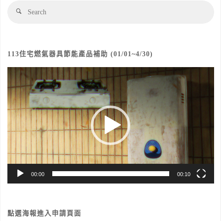
Se
Search
fo
113住宅燃氣器具節能產品補助 (01/01~4/30)
視
訊
播
放
器
00:00
00:10
點選海報進入申請頁面