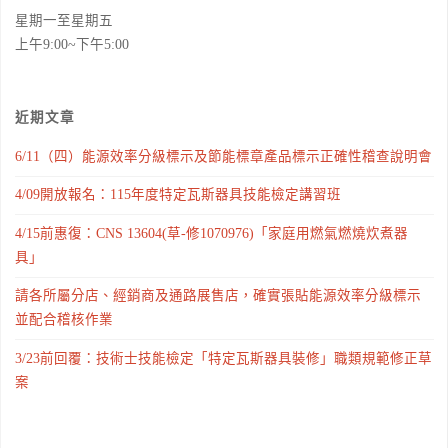
星期一至星期五
上午9:00~下午5:00
近期文章
6/11（四）能源效率分級標示及節能標章產品標示正確性稽查說明會
4/09開放報名：115年度特定瓦斯器具技能檢定講習班
4/15前惠復：CNS 13604(草-修1070976)「家庭用燃氣燃燒炊煮器
具」
請各所屬分店、經銷商及通路展售店，確實張貼能源效率分級標示
並配合稽核作業
3/23前回覆：技術士技能檢定「特定瓦斯器具裝修」職類規範修正草
案