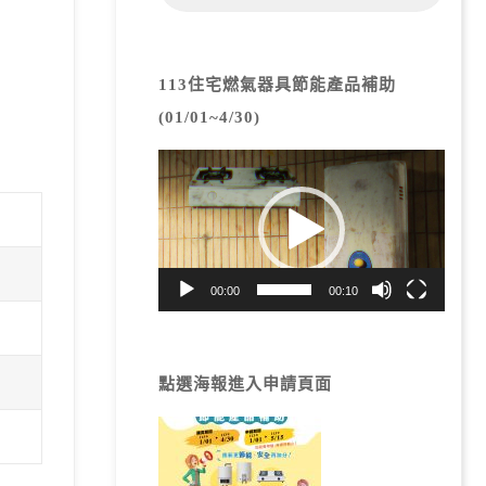
113住宅燃氣器具節能產品補助
(01/01~4/30)
視
訊
播
放
器
00:00
00:10
點選海報進入申請頁面