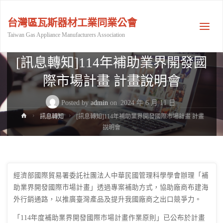
台灣區瓦斯器材工業同業公會
Taiwan Gas Appliance Manufacturers Association
訊息轉知
[訊息轉知]114年補助業界開發國
際市場計畫 計畫說明會
Posted by
admin
on
2024 年 6 月 11 日
Home
訊息轉知
[訊息轉知]114年補助業界開發國際市場計畫 計畫
說明會
經濟部國際貿易署委託社團法人中華民國管理科學學會辦理「補
助業界開發國際市場計畫」透過專案補助方式，協助廠商布建海
外行銷通路，以推廣臺灣產品及提升我國廠商之出口競爭力。
「114年度補助業界開發國際市場計畫作業原則」已公布於計畫