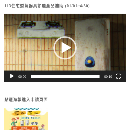
113住宅燃氣器具節能產品補助 (01/01~4/30)
視
訊
播
放
器
00:00
00:10
點選海報進入申請頁面